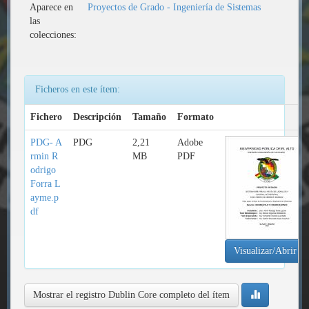
Aparece en
Proyectos de Grado - Ingeniería de Sistemas
las
colecciones:
Ficheros en este ítem:
Fichero
Descripción
Tamaño
Formato
PDG- A
PDG
2,21
Adobe
rmin R
MB
PDF
odrigo
Forra L
ayme.p
df
Visualizar/Abrir
Mostrar el registro Dublin Core completo del ítem