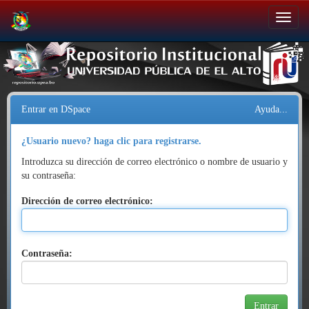
Salir
de
la
navegación
Entrar en DSpace
Ayuda...
¿Usuario nuevo? haga clic para registrarse.
Introduzca su dirección de correo electrónico o nombre de usuario y
su contraseña:
Dirección de correo electrónico:
Contraseña: