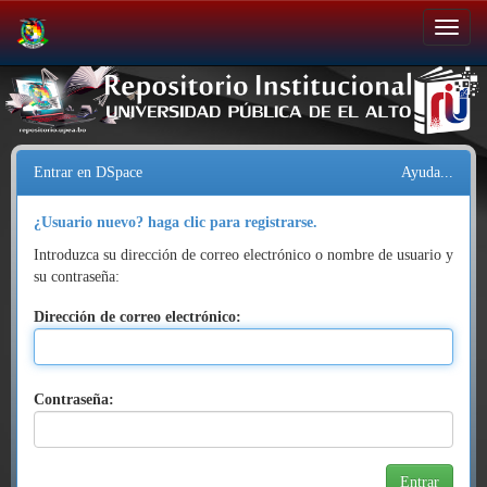
Salir
de
la
navegación
Entrar en DSpace
Ayuda...
¿Usuario nuevo? haga clic para registrarse.
Introduzca su dirección de correo electrónico o nombre de usuario y
su contraseña:
Dirección de correo electrónico:
Contraseña: