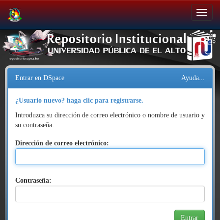
Salir
de
la
navegación
Entrar en DSpace
Ayuda...
¿Usuario nuevo? haga clic para registrarse.
Introduzca su dirección de correo electrónico o nombre de usuario y
su contraseña:
Dirección de correo electrónico:
Contraseña: