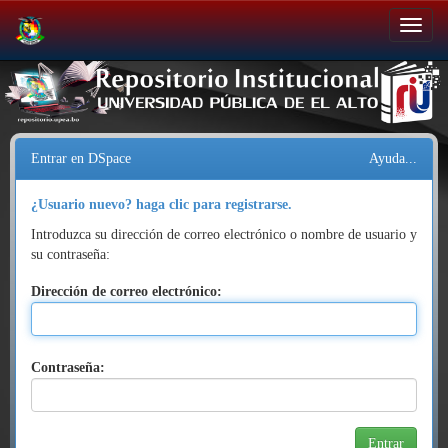
Salir
de
la
navegación
Entrar en DSpace
Ayuda...
¿Usuario nuevo? haga clic para registrarse.
Introduzca su dirección de correo electrónico o nombre de usuario y
su contraseña:
Dirección de correo electrónico:
Contraseña: