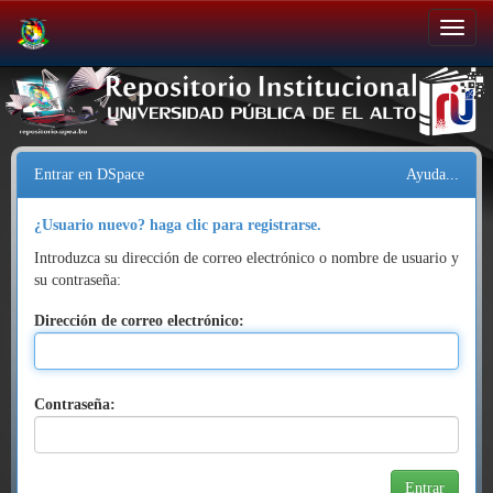
Salir
de
la
navegación
Entrar en DSpace
Ayuda...
¿Usuario nuevo? haga clic para registrarse.
Introduzca su dirección de correo electrónico o nombre de usuario y
su contraseña:
Dirección de correo electrónico:
Contraseña: