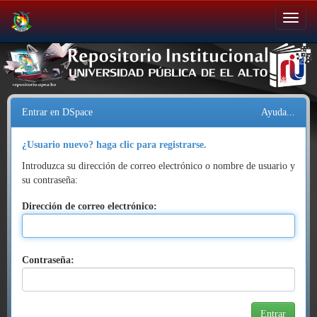
Salir
de
la
navegación
Entrar en DSpace
Ayuda...
¿Usuario nuevo? haga clic para registrarse.
Introduzca su dirección de correo electrónico o nombre de usuario y
su contraseña:
Dirección de correo electrónico:
Contraseña: