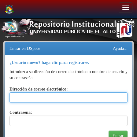
Salir
de
la
navegación
Entrar en DSpace
Ayuda...
¿Usuario nuevo? haga clic para registrarse.
Introduzca su dirección de correo electrónico o nombre de usuario y
su contraseña:
Dirección de correo electrónico:
Contraseña: