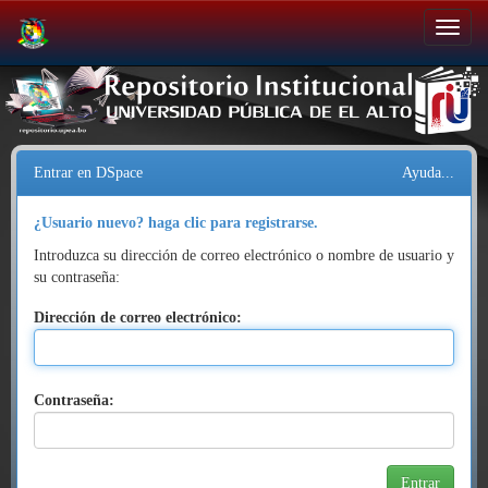
Salir
de
la
navegación
Entrar en DSpace
Ayuda...
¿Usuario nuevo? haga clic para registrarse.
Introduzca su dirección de correo electrónico o nombre de usuario y
su contraseña:
Dirección de correo electrónico:
Contraseña: