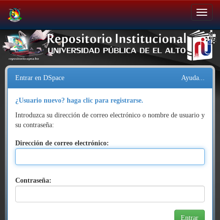
Salir
de
la
navegación
Entrar en DSpace
Ayuda...
¿Usuario nuevo? haga clic para registrarse.
Introduzca su dirección de correo electrónico o nombre de usuario y
su contraseña:
Dirección de correo electrónico:
Contraseña: