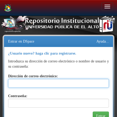
Salir
de
la
navegación
Entrar en DSpace
Ayuda...
¿Usuario nuevo? haga clic para registrarse.
Introduzca su dirección de correo electrónico o nombre de usuario y
su contraseña:
Dirección de correo electrónico:
Contraseña: