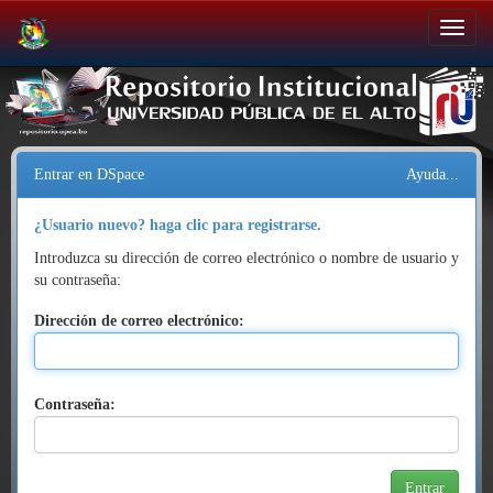
Salir
de
la
navegación
Entrar en DSpace
Ayuda...
¿Usuario nuevo? haga clic para registrarse.
Introduzca su dirección de correo electrónico o nombre de usuario y
su contraseña:
Dirección de correo electrónico:
Contraseña: