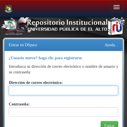
Salir
de
la
navegación
Entrar en DSpace
Ayuda...
¿Usuario nuevo? haga clic para registrarse.
Introduzca su dirección de correo electrónico o nombre de usuario y
su contraseña:
Dirección de correo electrónico:
Contraseña: