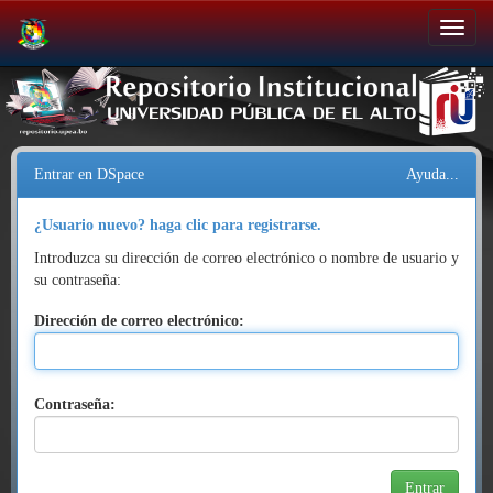
Salir
de
la
navegación
Entrar en DSpace
Ayuda...
¿Usuario nuevo? haga clic para registrarse.
Introduzca su dirección de correo electrónico o nombre de usuario y
su contraseña:
Dirección de correo electrónico:
Contraseña: