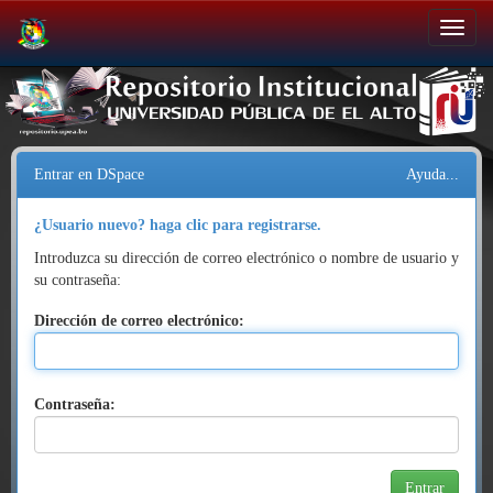
Salir
de
la
navegación
Entrar en DSpace
Ayuda...
¿Usuario nuevo? haga clic para registrarse.
Introduzca su dirección de correo electrónico o nombre de usuario y
su contraseña:
Dirección de correo electrónico:
Contraseña: