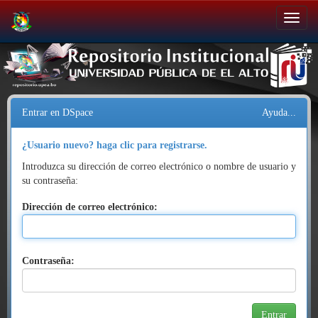
Salir
de
la
navegación
Entrar en DSpace
Ayuda...
¿Usuario nuevo? haga clic para registrarse.
Introduzca su dirección de correo electrónico o nombre de usuario y
su contraseña:
Dirección de correo electrónico:
Contraseña: