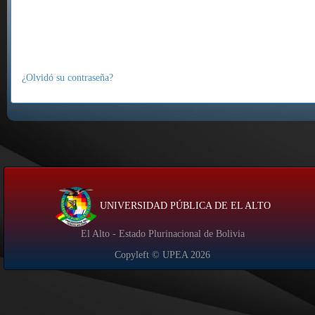
¿Olvidó su contraseña?
UNIVERSIDAD PÚBLICA DE EL ALTO
El Alto - Estado Plurinacional de Bolivia
Copyleft © UPEA
2026