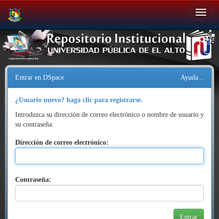
Salir
de
la
navegación
Entrar en DSpace
Ayuda...
¿Usuario nuevo? haga clic para registrarse.
Introduzca su dirección de correo electrónico o nombre de usuario y
su contraseña:
Dirección de correo electrónico:
Contraseña: