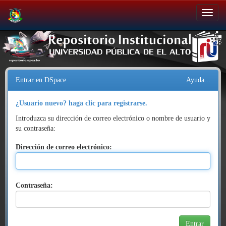
Salir
de
la
navegación
Entrar en DSpace
Ayuda...
¿Usuario nuevo? haga clic para registrarse.
Introduzca su dirección de correo electrónico o nombre de usuario y
su contraseña:
Dirección de correo electrónico:
Contraseña: