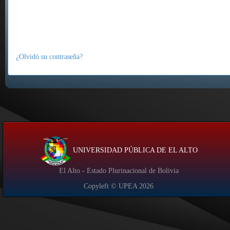
¿Olvidó su contraseña?
UNIVERSIDAD PÚBLICA DE EL ALTO
El Alto - Estado Plurinacional de Bolivia
Copyleft © UPEA
2026