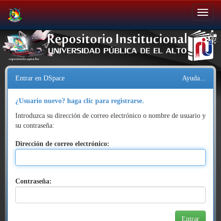
Salir
de
la
navegación
Entrar en DSpace
Ayuda...
¿Usuario nuevo? haga clic para registrarse.
Introduzca su dirección de correo electrónico o nombre de usuario y
su contraseña:
Dirección de correo electrónico:
Contraseña: