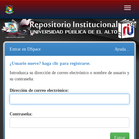
Salir
de
la
navegación
Entrar en DSpace
Ayuda...
¿Usuario nuevo? haga clic para registrarse.
Introduzca su dirección de correo electrónico o nombre de usuario y
su contraseña:
Dirección de correo electrónico:
Contraseña: