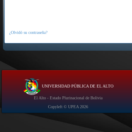
¿Olvidó su contraseña?
UNIVERSIDAD PÚBLICA DE EL ALTO
El Alto - Estado Plurinacional de Bolivia
Copyleft © UPEA
2026