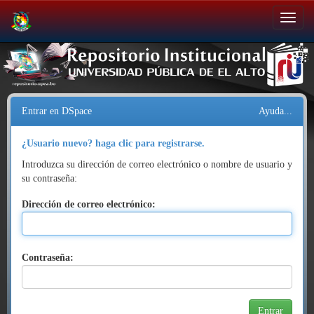
Salir
de
la
navegación
Entrar en DSpace
Ayuda...
¿Usuario nuevo? haga clic para registrarse.
Introduzca su dirección de correo electrónico o nombre de usuario y
su contraseña:
Dirección de correo electrónico:
Contraseña: