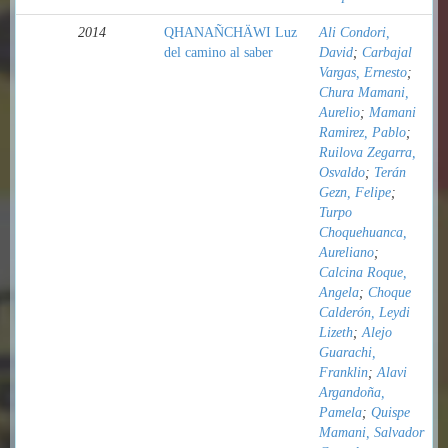
2014
QHANAÑCHÄWI Luz
Ali Condori,
del camino al saber
David
;
Carbajal
Vargas, Ernesto
;
Chura Mamani,
Aurelio
;
Mamani
Ramirez, Pablo
;
Ruilova Zegarra,
Osvaldo
;
Terán
Gezn, Felipe
;
Turpo
Choquehuanca,
Aureliano
;
Calcina Roque,
Angela
;
Choque
Calderón, Leydi
Lizeth
;
Alejo
Guarachi,
Franklin
;
Alavi
Argandoña,
Pamela
;
Quispe
Mamani, Salvador