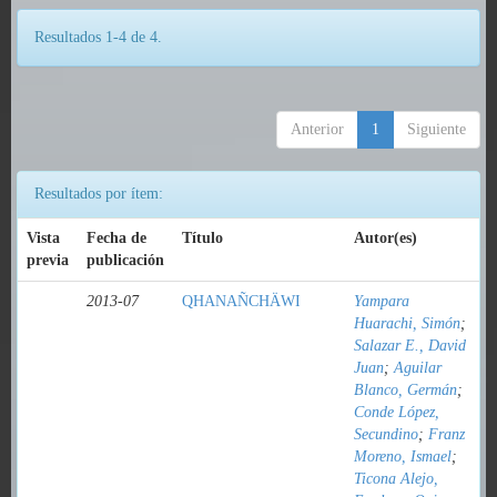
Resultados 1-4 de 4.
Anterior
1
Siguiente
Resultados por ítem:
Vista
Fecha de
Título
Autor(es)
previa
publicación
2013-07
QHANAÑCHÄWI
Yampara
Huarachi, Simón
;
Salazar E., David
Juan
;
Aguilar
Blanco, Germán
;
Conde López,
Secundino
;
Franz
Moreno, Ismael
;
Ticona Alejo,