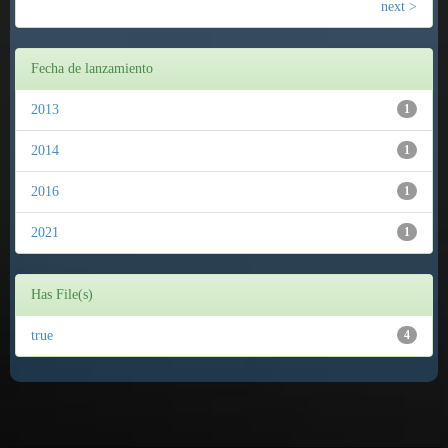
next >
Fecha de lanzamiento
2013
1
2014
1
2016
1
2021
1
Has File(s)
true
4