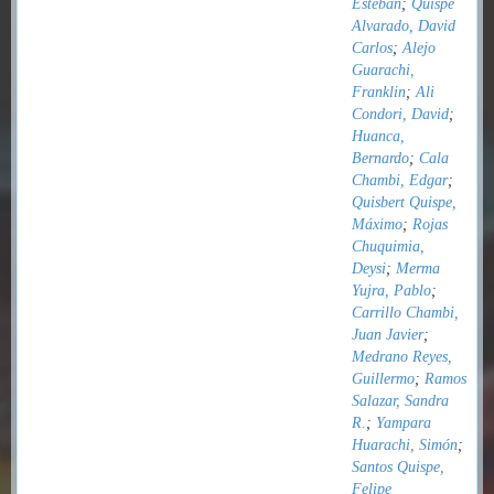
Esteban
;
Quispe
Alvarado, David
Carlos
;
Alejo
Guarachi,
Franklin
;
Ali
Condori, David
;
Huanca,
Bernardo
;
Cala
Chambi, Edgar
;
Quisbert Quispe,
Máximo
;
Rojas
Chuquimia,
Deysi
;
Merma
Yujra, Pablo
;
Carrillo Chambi,
Juan Javier
;
Medrano Reyes,
Guillermo
;
Ramos
Salazar, Sandra
R.
;
Yampara
Huarachi, Simón
;
Santos Quispe,
Felipe