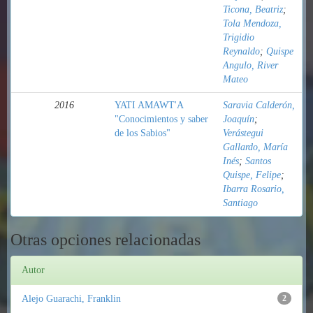
Ticona, Beatriz
;
Tola Mendoza,
Trigidio
Reynaldo
;
Quispe
Angulo, River
Mateo
2016
YATI AMAWT'A
Saravia Calderón,
"Conocimientos y saber
Joaquín
;
de los Sabios"
Verástegui
Gallardo, María
Inés
;
Santos
Quispe, Felipe
;
Ibarra Rosario,
Santiago
Otras opciones relacionadas
Autor
Alejo Guarachi, Franklin
2