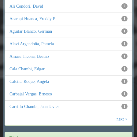
Ali Condori, David
2
Acarapi Huanca, Freddy P.
1
Aguilar Blanco, Germán
1
Alavi Argandoña, Pamela
1
Amaru Ticona, Beatriz
1
Cala Chambi, Edgar
1
Calcina Roque, Angela
1
Carbajal Vargas, Ernesto
1
Carrillo Chambi, Juan Javier
1
next >