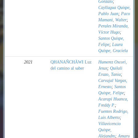
Gonzalo
;
Cayllagua Quispe,
Pablo Juan
;
Paco
Mamani, Walter
;
Perales Miranda,
Víctor Hugo
;
Santos Quispe,
Felipe
;
Laura
Quispe, Graciela
2021
QHANAÑCHÄWI Luz
Humerez Oscori,
del camino al saber
Jesus
;
Quilali
Erazo, Tania
;
Carvajal Vargas,
Ernesto
;
Santos
Quispe, Felipe
;
Acarapi Huanca,
Freddy P.
;
Fuentes Rodrigo,
Luis Alberto
;
Villavicencio
Quispe,
Alejandro
;
Amaru