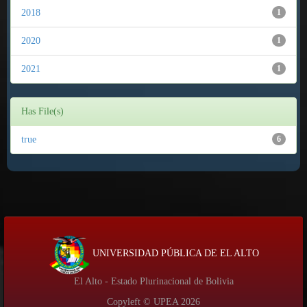
2018
1
2020
1
2021
1
Has File(s)
true
6
UNIVERSIDAD PÚBLICA DE EL ALTO
El Alto - Estado Plurinacional de Bolivia
Copyleft © UPEA
2026