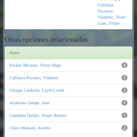
Callisaya
Pocoaca,
Vladimir
;
Terán
Gezn, Felipe
Otras opciones relacionadas
Autor
Perales Miranda, Víctor Hugo
4
Callisaya Pocoaca, Vladimir
3
Choque Calderón, Leydi Lizeth
3
Acahuana Quispe, Juan
2
Castañeta Quispe, Sergio Ramiro
2
Chura Mamani, Aurelio
2