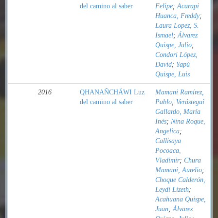
del camino al saber
Felipe
;
Acarapi
Huanca, Freddy
;
Laura Lopez, S.
Ismael
;
Álvarez
Quispe, Julio
;
Condori López,
David
;
Yapú
Quispe, Luis
2016
QHANAÑCHÄWI Luz
Mamani Ramírez,
del camino al saber
Pablo
;
Verástegui
Gallardo, María
Inés
;
Nina Roque,
Angelica
;
Callisaya
Pocoaca,
Vladimir
;
Chura
Mamani, Aurelio
;
Choque Calderón,
Leydi Lizeth
;
Acahuana Quispe,
Juan
;
Álvarez