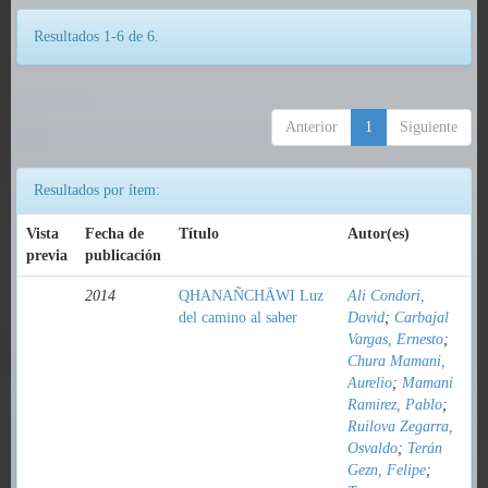
Resultados 1-6 de 6.
Anterior
1
Siguiente
Resultados por ítem:
Vista
Fecha de
Título
Autor(es)
previa
publicación
2014
QHANAÑCHÄWI Luz
Ali Condori,
del camino al saber
David
;
Carbajal
Vargas, Ernesto
;
Chura Mamani,
Aurelio
;
Mamani
Ramirez, Pablo
;
Ruilova Zegarra,
Osvaldo
;
Terán
Gezn, Felipe
;