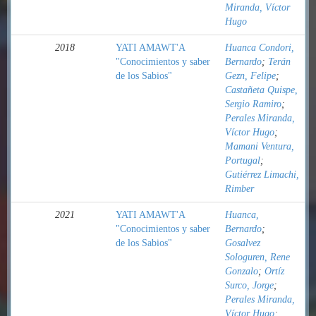
Miranda, Víctor
Hugo
2018
YATI AMAWT'A
Huanca Condori,
"Conocimientos y saber
Bernardo
;
Terán
de los Sabios"
Gezn, Felipe
;
Castañeta Quispe,
Sergio Ramiro
;
Perales Miranda,
Víctor Hugo
;
Mamani Ventura,
Portugal
;
Gutiérrez Limachi,
Rimber
2021
YATI AMAWT'A
Huanca,
"Conocimientos y saber
Bernardo
;
de los Sabios"
Gosalvez
Sologuren, Rene
Gonzalo
;
Ortíz
Surco, Jorge
;
Perales Miranda,
Víctor Hugo
;