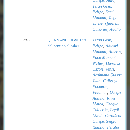
Quispe, Julio
;
Terán Gezn,
Felipe
;
Sumi
Mamani, Jorge
Javier
;
Quevedo
Gutiérrez, Adolfo
2017
QHANAÑCHÄWI Luz
Terán Gezn,
del camino al saber
Felipe
;
Aduviri
Mamani, Alberto
;
Paco Mamani,
Walter
;
Humerez
Oscori, Jesús
;
Acahuana Quispe,
Juan
;
Callisaya
Pocoaca,
Vladimir
;
Quispe
Angulo, River
Mateo
;
Choque
Calderón, Leydi
Lizeth
;
Castañeta
Quispe, Sergio
Ramiro
;
Perales