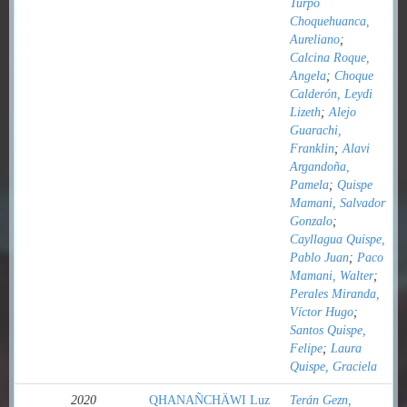
Turpo
Choquehuanca,
Aureliano
;
Calcina Roque,
Angela
;
Choque
Calderón, Leydi
Lizeth
;
Alejo
Guarachi,
Franklin
;
Alavi
Argandoña,
Pamela
;
Quispe
Mamani, Salvador
Gonzalo
;
Cayllagua Quispe,
Pablo Juan
;
Paco
Mamani, Walter
;
Perales Miranda,
Víctor Hugo
;
Santos Quispe,
Felipe
;
Laura
Quispe, Graciela
2020
QHANAÑCHÄWI Luz
Terán Gezn,