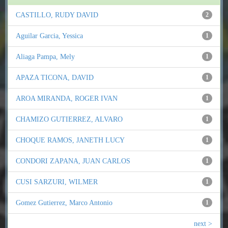
CASTILLO, RUDY DAVID
2
Aguilar Garcia, Yessica
1
Aliaga Pampa, Mely
1
APAZA TICONA, DAVID
1
AROA MIRANDA, ROGER IVAN
1
CHAMIZO GUTIERREZ, ALVARO
1
CHOQUE RAMOS, JANETH LUCY
1
CONDORI ZAPANA, JUAN CARLOS
1
CUSI SARZURI, WILMER
1
Gomez Gutierrez, Marco Antonio
1
next >