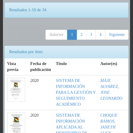
Resultados 1-10 de 34.
Anterior
1
2
3
4
Siguiente
Resultados por ítem:
Vista
Fecha de
Título
Autor(es)
previa
publicación
2020
SISTEMA DE
MAJE
INFORMACIÓN
ALVAREZ,
PARA LA GESTIÓN Y
JOSE
SEGUIMIENTO
LEONARDO
ACADÉMICO
2020
SISTEMA DE
CHOQUE
INFORMACIÓN
RAMOS,
APLICADA AL
JANETH