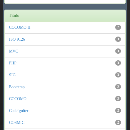
Título
COCOMO II
7
ISO 9126
3
MVC
3
PHP
3
SIG
3
Bootstrap
2
COCOMO
2
CodeIgniter
2
COSMIC
2