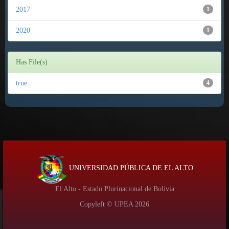
2017
1
2020
1
Has File(s)
true
4
UNIVERSIDAD PÚBLICA DE EL ALTO
El Alto - Estado Plurinacional de Bolivia
Copyleft © UPEA
2026