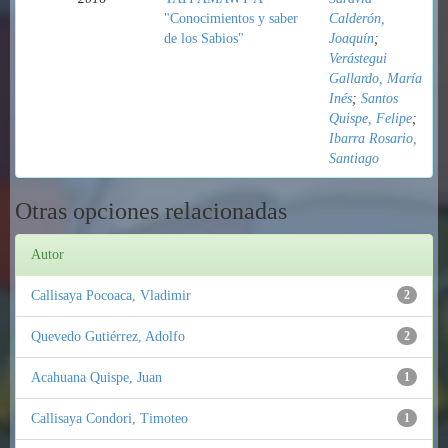
"Conocimientos y saber
Calderón,
de los Sabios"
Joaquín
;
Verástegui
Gallardo, María
Inés
;
Santos
Quispe, Felipe
;
Ibarra Rosario,
Santiago
Otras opciones relacionadas
Autor
Callisaya Pocoaca, Vladimir
2
Quevedo Gutiérrez, Adolfo
2
Acahuana Quispe, Juan
1
Callisaya Condori, Timoteo
1