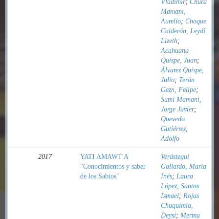
Vladimir
;
Chura
Mamani,
Aurelio
;
Choque
Calderón, Leydi
Lizeth
;
Acahuana
Quispe, Juan
;
Álvarez Quispe,
Julio
;
Terán
Gezn, Felipe
;
Sumi Mamani,
Jorge Javier
;
Quevedo
Gutiérrez,
Adolfo
2017
YATI AMAWT'A
Verástegui
"Conocimientos y saber
Gallardo, María
de los Sabios"
Inés
;
Laura
López, Santos
Ismael
;
Rojas
Chuquimia,
Deysi
;
Merma