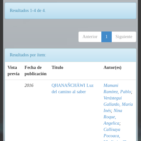
Resultados 1-4 de 4.
Anterior
1
Siguiente
Resultados por ítem:
Vista
Fecha de
Título
Autor(es)
previa
publicación
2016
QHANAÑCHÄWI Luz
Mamani
del camino al saber
Ramírez, Pablo
;
Verástegui
Gallardo, María
Inés
;
Nina
Roque,
Angelica
;
Callisaya
Pocoaca,