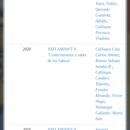
Yujra, Pablo
;
Quevedo
Gutiérrez,
Adolfo
;
Callisaya
Pocoaca,
Vladimir
2020
YATI AMAWT'A
Callisaya Cruz,
"Conocimientos y saber
Carlos Johnny
;
de los Sabios"
Ramos Salazar,
Sandra R.
;
Callisaya
Condori,
Timoteo
;
Perales
Miranda, Víctor
Hugo
;
Verástegui
Gallardo, María
Inés
2016
YATI AMAWT'A
Saravia