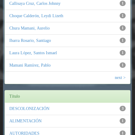
Callisaya Cruz, Carlos Johnny
1
Choque Calderón, Leydi Lizeth
1
Chura Mamani, Aurelio
1
Ibarra Rosario, Santiago
1
Laura López, Santos Ismael
1
Mamani Ramírez, Pablo
1
next >
Título
DESCOLONIZACIÓN
3
ALIMENTACIÓN
1
AUTORIDADES
1