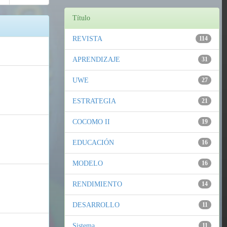
Título
REVISTA
114
APRENDIZAJE
31
UWE
27
ESTRATEGIA
21
COCOMO II
19
EDUCACIÓN
16
MODELO
16
RENDIMIENTO
14
DESARROLLO
11
Sistema
11