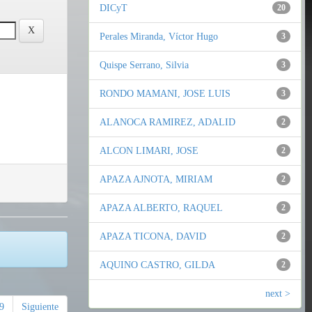
DICyT
20
Perales Miranda, Víctor Hugo
3
Quispe Serrano, Silvia
3
RONDO MAMANI, JOSE LUIS
3
ALANOCA RAMIREZ, ADALID
2
ALCON LIMARI, JOSE
2
APAZA AJNOTA, MIRIAM
2
APAZA ALBERTO, RAQUEL
2
APAZA TICONA, DAVID
2
AQUINO CASTRO, GILDA
2
next >
9
Siguiente