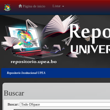
Listar
Página de inicio
Salir
de
la
navegación
Repositorio Institucional UPEA
Buscar
Buscar: