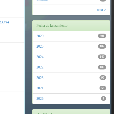
next >
ICONA
Fecha de lanzamiento
2020
301
2025
182
2024
140
2022
109
2023
99
2021
58
2026
1