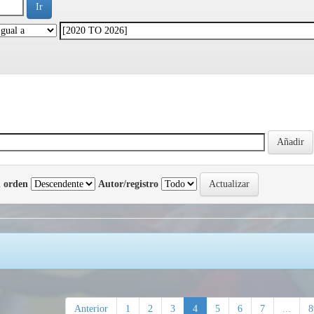
 orden
Autor/registro
Anterior
1
2
3
4
5
6
7
...
8