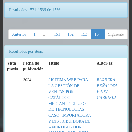
Resultados 1531-1536 de 1536.
Anterior
1
...
151
152
153
154
Siguiente
Resultados por ítem:
Vista
Fecha de
Título
Autor(es)
previa
publicación
2024
SISTEMA WEB PARA
BARRERA
LA GESTIÓN DE
PEÑALOZA,
VENTAS POR
ERIKA
CATÁLOGO
GABRIELA
MEDIANTE EL USO
DE TECNOLOGÍAS
CASO: IMPORTADORA
Y DISTRIBUIDORA DE
AMORTIGUADORES