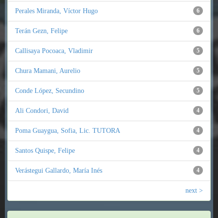
Perales Miranda, Víctor Hugo
6
Terán Gezn, Felipe
6
Callisaya Pocoaca, Vladimir
5
Chura Mamani, Aurelio
5
Conde López, Secundino
5
Ali Condori, David
4
Poma Guaygua, Sofia, Lic. TUTORA
4
Santos Quispe, Felipe
4
Verástegui Gallardo, María Inés
4
next >