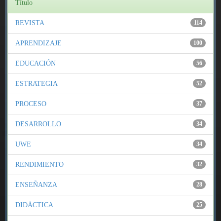
Título
REVISTA
114
APRENDIZAJE
100
EDUCACIÓN
56
ESTRATEGIA
52
PROCESO
37
DESARROLLO
34
UWE
34
RENDIMIENTO
32
ENSEÑANZA
28
DIDÁCTICA
25