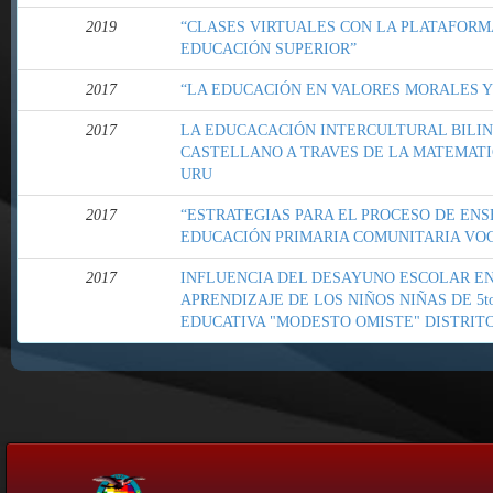
2019
“CLASES VIRTUALES CON LA PLATAFORM
EDUCACIÓN SUPERIOR”
2017
“LA EDUCACIÓN EN VALORES MORALES Y
2017
LA EDUCACACIÓN INTERCULTURAL BILI
CASTELLANO A TRAVES DE LA MATEMAT
URU
2017
“ESTRATEGIAS PARA EL PROCESO DE ENS
EDUCACIÓN PRIMARIA COMUNITARIA VO
2017
INFLUENCIA DEL DESAYUNO ESCOLAR EN
APRENDIZAJE DE LOS NIÑOS NIÑAS DE 5t
EDUCATIVA "MODESTO OMISTE" DISTRITO