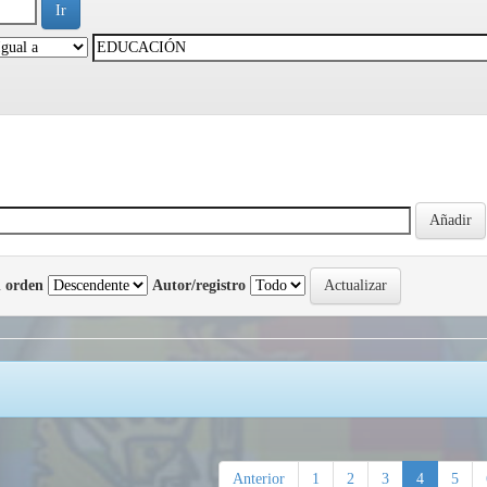
 orden
Autor/registro
Anterior
1
2
3
4
5