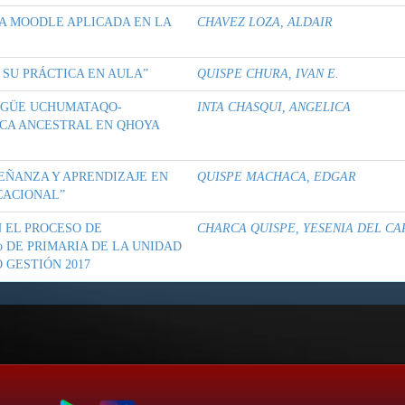
A MOODLE APLICADA EN LA
CHAVEZ LOZA, ALDAIR
 SU PRÁCTICA EN AULA”
QUISPE CHURA, IVAN E.
NGÜE UCHUMATAQO-
INTA CHASQUI, ANGELICA
ICA ANCESTRAL EN QHOYA
EÑANZA Y APRENDIZAJE EN
QUISPE MACHACA, EDGAR
CACIONAL”
 EL PROCESO DE
CHARCA QUISPE, YESENIA DEL C
o DE PRIMARIA DE LA UNIDAD
 GESTIÓN 2017