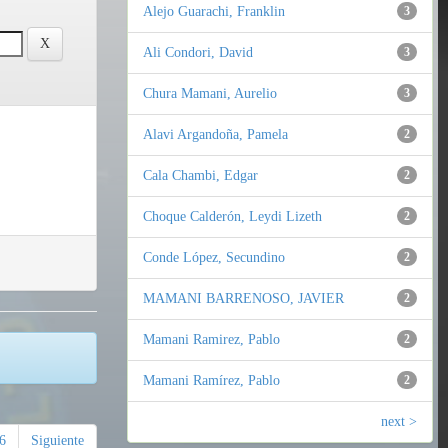
Alejo Guarachi, Franklin
3
Ali Condori, David
3
Chura Mamani, Aurelio
3
Alavi Argandoña, Pamela
2
Cala Chambi, Edgar
2
Choque Calderón, Leydi Lizeth
2
Conde López, Secundino
2
MAMANI BARRENOSO, JAVIER
2
Mamani Ramirez, Pablo
2
Mamani Ramírez, Pablo
2
next >
6
Siguiente