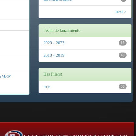
next >
Fecha de lanzamiento
2020 - 2023
16
2010 - 2019
40
Has File(s)
ARMEN
true
56