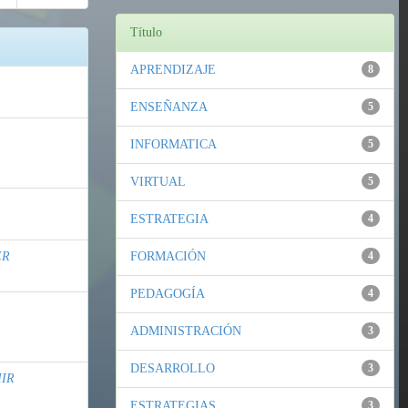
Título
APRENDIZAJE
8
ENSEÑANZA
5
INFORMATICA
5
VIRTUAL
5
ESTRATEGIA
4
ER
FORMACIÓN
4
PEDAGOGÍA
4
ADMINISTRACIÓN
3
DESARROLLO
3
MIR
ESTRATEGIAS
3