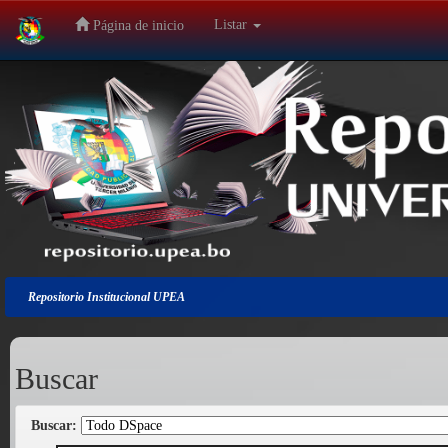
Listar
Página de inicio
Salir
de
la
navegación
Repositorio Institucional UPEA
Buscar
Buscar: