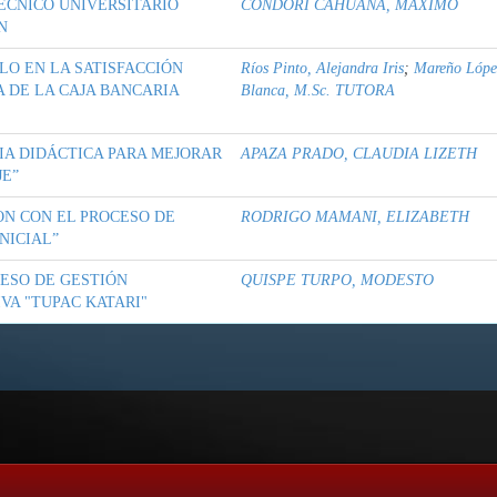
ÉCNICO UNIVERSITARIO
CONDORI CAHUANA, MAXIMO
N
LO EN LA SATISFACCIÓN
Ríos Pinto, Alejandra Iris
;
Mareño Lópe
 DE LA CAJA BANCARIA
Blanca, M.Sc. TUTORA
A DIDÁCTICA PARA MEJORAR
APAZA PRADO, CLAUDIA LIZETH
JE”
ION CON EL PROCESO DE
RODRIGO MAMANI, ELIZABETH
NICIAL”
CESO DE GESTIÓN
QUISPE TURPO, MODESTO
VA "TUPAC KATARI"