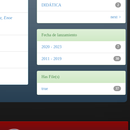
DIDÁTICA
2
next >
z, Enoe
Fecha de lanzamiento
2020 - 2023
7
2011 - 2019
30
Has File(s)
true
37