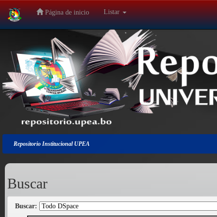
Listar
Página de inicio
Salir
de
la
navegación
Repositorio Institucional UPEA
Buscar
Buscar: