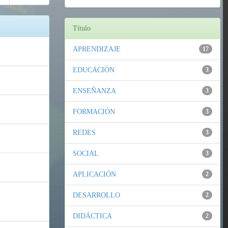
Título
APRENDIZAJE
17
EDUCACIÓN
3
ENSEÑANZA
3
FORMACIÓN
3
REDES
3
SOCIAL
3
APLICACIÓN
2
DESARROLLO
2
DIDÁCTICA
2