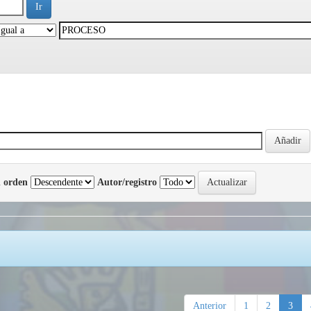
 orden
Autor/registro
Anterior
1
2
3