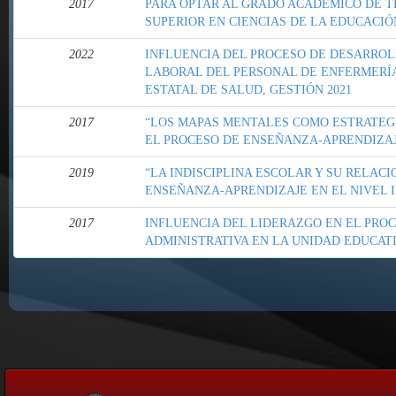
2017
PARA OPTAR AL GRADO ACADÉMICO DE T
SUPERIOR EN CIENCIAS DE LA EDUCACIÓ
2022
INFLUENCIA DEL PROCESO DE DESARROL
LABORAL DEL PERSONAL DE ENFERMERÍA
ESTATAL DE SALUD, GESTIÓN 2021
2017
“LOS MAPAS MENTALES COMO ESTRATEGI
EL PROCESO DE ENSEÑANZA-APRENDIZA
2019
“LA INDISCIPLINA ESCOLAR Y SU RELAC
ENSEÑANZA-APRENDIZAJE EN EL NIVEL I
2017
INFLUENCIA DEL LIDERAZGO EN EL PRO
ADMINISTRATIVA EN LA UNIDAD EDUCATI