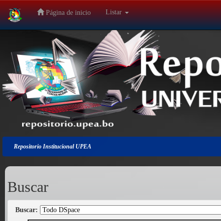
Listar
Página de inicio
Salir
de
la
navegación
Repositorio Institucional UPEA
Buscar
Buscar: