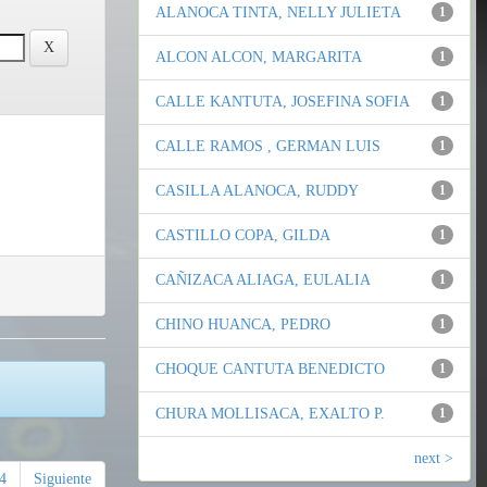
ALANOCA TINTA, NELLY JULIETA
1
ALCON ALCON, MARGARITA
1
CALLE KANTUTA, JOSEFINA SOFIA
1
CALLE RAMOS , GERMAN LUIS
1
CASILLA ALANOCA, RUDDY
1
CASTILLO COPA, GILDA
1
CAÑIZACA ALIAGA, EULALIA
1
CHINO HUANCA, PEDRO
1
CHOQUE CANTUTA BENEDICTO
1
CHURA MOLLISACA, EXALTO P.
1
next >
4
Siguiente