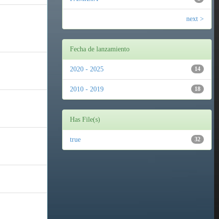
next >
Fecha de lanzamiento
2020 - 2025
14
2010 - 2019
18
Has File(s)
true
32