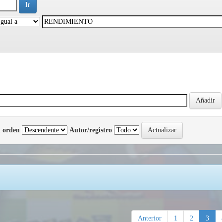
 orden
Autor/registro
Anterior
1
2
3