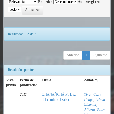
En orden
Autor/registro
Resultados 1-2 de 2.
Anterior
1
Siguiente
Resultados por ítem:
Vista
Fecha de
Título
Autor(es)
previa
publicación
2017
QHANAÑCHÄWI Luz
Terán Gezn,
del camino al saber
Felipe
;
Aduviri
Mamani,
Alberto
;
Paco