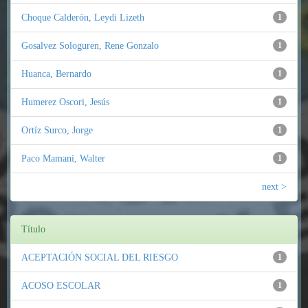
Choque Calderón, Leydi Lizeth
1
Gosalvez Sologuren, Rene Gonzalo
1
Huanca, Bernardo
1
Humerez Oscori, Jesús
1
Ortíz Surco, Jorge
1
Paco Mamani, Walter
1
next >
Título
ACEPTACIÓN SOCIAL DEL RIESGO
1
ACOSO ESCOLAR
1