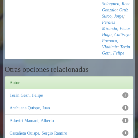
Sologuren, Rene
Gonzalo
;
Ortíz
Surco, Jorge
;
Perales
Miranda, Víctor
Hugo
;
Callisaya
Pocoaca,
Vladimir
;
Terán
Gezn, Felipe
Otras opciones relacionadas
Autor
Terán Gezn, Felipe
2
Acahuana Quispe, Juan
1
Aduviri Mamani, Alberto
1
Castañeta Quispe, Sergio Ramiro
1