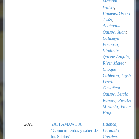
Mamani,
Walter
;
Humerez Oscori,
Jesús
;
Acahuana
Quispe, Juan
;
Callisaya
Pocoaca,
Vladimir
;
Quispe Angulo,
River Mateo
;
Choque
Calderón, Leydi
Lizeth
;
Castañeta
Quispe, Sergio
Ramiro
;
Perales
Miranda, Víctor
Hugo
2021
YATI AMAWT'A
Huanca,
"Conocimientos y saber de
Bernardo
;
los Sabios"
Gosalvez