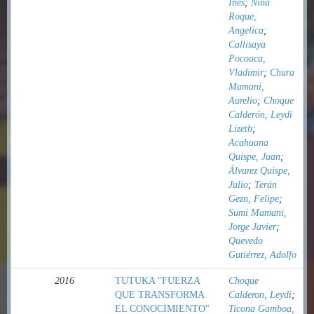
Inés
;
Nina
Roque,
Angelica
;
Callisaya
Pocoaca,
Vladimir
;
Chura
Mamani,
Aurelio
;
Choque
Calderón, Leydi
Lizeth
;
Acahuana
Quispe, Juan
;
Álvarez Quispe,
Julio
;
Terán
Gezn, Felipe
;
Sumi Mamani,
Jorge Javier
;
Quevedo
Gutiérrez, Adolfo
2016
TUTUKA "FUERZA
Choque
QUE TRANSFORMA
Calderon, Leydi
;
EL CONOCIMIENTO"
Ticona Gamboa,