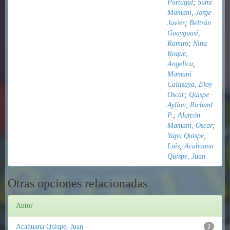
Portugal
;
Sumi
Mamani, Jorge
Javier
;
Beltrán
Guayguasi,
Ramiro
;
Nina
Roque,
Angelica
;
Mamani
Callisaya, Eloy
Oscar
;
Quispe
Ayllon, Richard
P.
;
Alarcón
Mamani, Oscar
;
Yapu Quispe,
Luis
;
Acahuana
Quispe, Juan
Otras opciones relacionadas
Autor
Acahuana Quispe, Juan
2