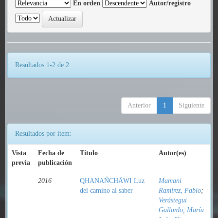
En orden
Autor/registro
Resultados 1-2 de 2.
Anterior
1
Siguiente
Resultados por ítem:
Vista
Fecha de
Título
Autor(es)
previa
publicación
2016
QHANAÑCHÄWI Luz
Mamani
del camino al saber
Ramírez, Pablo
;
Verástegui
Gallardo, María