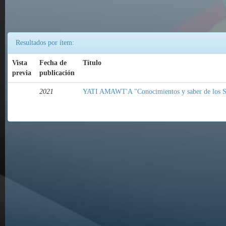
Resultados por ítem:
Vista
Fecha de
Título
previa
publicación
2021
YATI AMAWT'A "Conocimientos y saber de los S