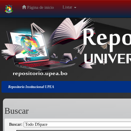
Listar
Página de inicio
Salir
de
la
navegación
Repositorio Institucional UPEA
Buscar
Buscar: