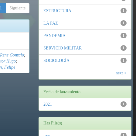
1
Siguiente
ESTRUCTURA
1
LA PAZ
1
PANDEMIA
1
SERVICIO MILITAR
1
 Rene Gonzalo
;
SOCIOLOGÍA
1
ctor Hugo
;
n, Felipe
next >
Fecha de lanzamiento
2021
1
Has File(s)
true
1