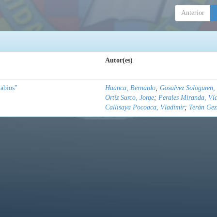
Anterior
Autor(es)
abios"
Huanca, Bernardo
;
Gosalvez Sologuren,
Ortíz Surco, Jorge
;
Perales Miranda, Ví
Callisaya Pocoaca, Vladimir
;
Terán Gez