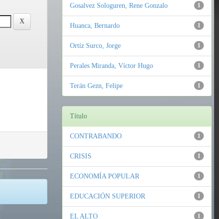
Gosalvez Sologuren, Rene Gonzalo
1
Huanca, Bernardo
1
Ortíz Surco, Jorge
1
Perales Miranda, Víctor Hugo
1
Terán Gezn, Felipe
1
Título
CONTRABANDO
1
CRISIS
1
ECONOMÍA POPULAR
1
EDUCACIÓN SUPERIOR
1
EL ALTO
1