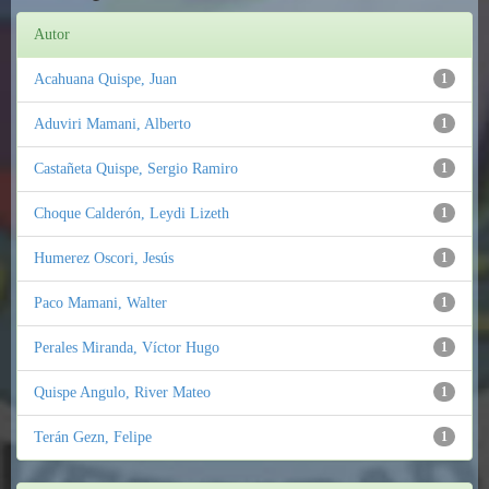
Autor
Acahuana Quispe, Juan
1
Aduviri Mamani, Alberto
1
Castañeta Quispe, Sergio Ramiro
1
Choque Calderón, Leydi Lizeth
1
Humerez Oscori, Jesús
1
Paco Mamani, Walter
1
Perales Miranda, Víctor Hugo
1
Quispe Angulo, River Mateo
1
Terán Gezn, Felipe
1