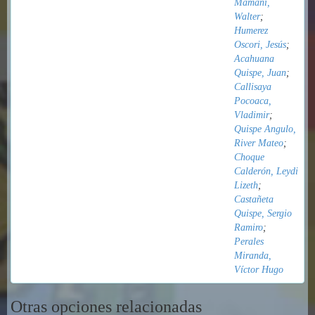
Mamani,
Walter
;
Humerez
Oscori, Jesús
;
Acahuana
Quispe, Juan
;
Callisaya
Pocoaca,
Vladimir
;
Quispe Angulo,
River Mateo
;
Choque
Calderón, Leydi
Lizeth
;
Castañeta
Quispe, Sergio
Ramiro
;
Perales
Miranda,
Víctor Hugo
Otras opciones relacionadas