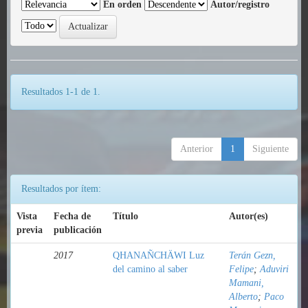
En orden
Autor/registro
Resultados 1-1 de 1.
Anterior
1
Siguiente
Resultados por ítem:
Vista
Fecha de
Título
Autor(es)
previa
publicación
2017
QHANAÑCHÄWI Luz
Terán Gezn,
del camino al saber
Felipe
;
Aduviri
Mamani,
Alberto
;
Paco