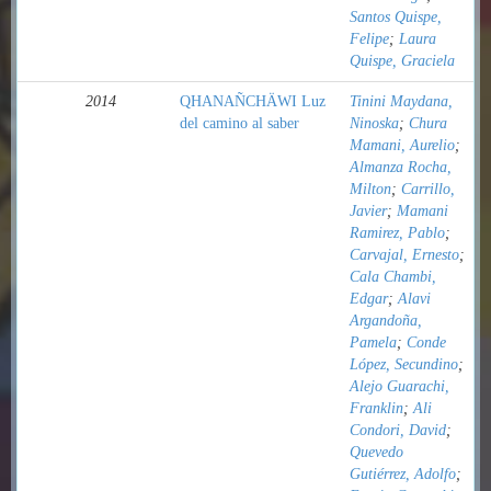
Santos Quispe,
Felipe
;
Laura
Quispe, Graciela
2014
QHANAÑCHÄWI Luz
Tinini Maydana,
del camino al saber
Ninoska
;
Chura
Mamani, Aurelio
;
Almanza Rocha,
Milton
;
Carrillo,
Javier
;
Mamani
Ramirez, Pablo
;
Carvajal, Ernesto
;
Cala Chambi,
Edgar
;
Alavi
Argandoña,
Pamela
;
Conde
López, Secundino
;
Alejo Guarachi,
Franklin
;
Ali
Condori, David
;
Quevedo
Gutiérrez, Adolfo
;