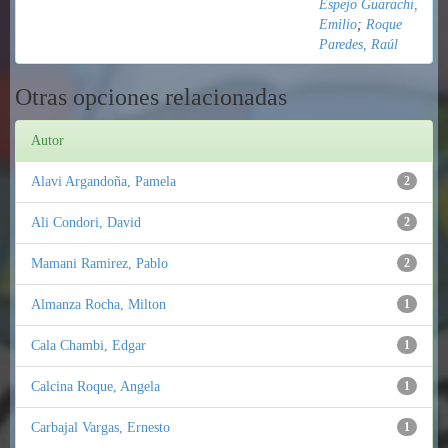
Espejo Guarachi,
Emilio
;
Roque
Paredes, Raúl
Otras opciones relacionadas
Autor
Alavi Argandoña, Pamela
2
Ali Condori, David
2
Mamani Ramirez, Pablo
2
Almanza Rocha, Milton
1
Cala Chambi, Edgar
1
Calcina Roque, Angela
1
Carbajal Vargas, Ernesto
1