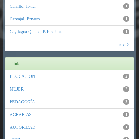
Carrillo, Javier
1
Carvajal, Ernesto
1
Cayllagua Quispe, Pablo Juan
1
next >
Título
EDUCACIÓN
2
MUJER
2
PEDAGOGÍA
2
AGRARIAS
1
AUTORIDAD
1