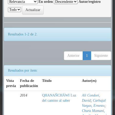
En orden
Autor/registro
Resultados 1-2 de 2.
Anterior
1
Siguiente
Resultados por ítem:
Vista
Fecha de
Título
Autor(es)
previa
publicación
2014
QHANAÑCHÄWI Luz
Ali Condori,
del camino al saber
David
;
Carbajal
Vargas, Ernesto
;
Chura Mamani,