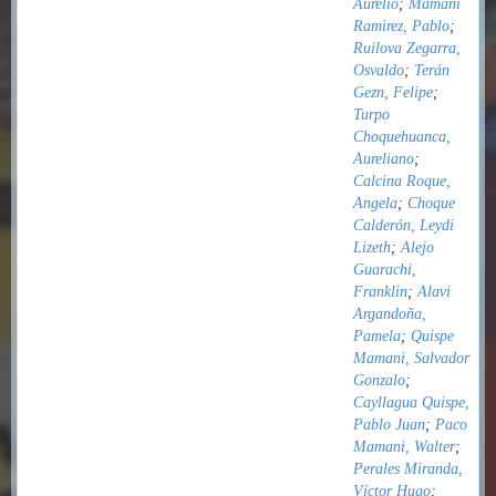
Aurelio
;
Mamani
Ramirez, Pablo
;
Ruilova Zegarra,
Osvaldo
;
Terán
Gezn, Felipe
;
Turpo
Choquehuanca,
Aureliano
;
Calcina Roque,
Angela
;
Choque
Calderón, Leydi
Lizeth
;
Alejo
Guarachi,
Franklin
;
Alavi
Argandoña,
Pamela
;
Quispe
Mamani, Salvador
Gonzalo
;
Cayllagua Quispe,
Pablo Juan
;
Paco
Mamani, Walter
;
Perales Miranda,
Víctor Hugo
;