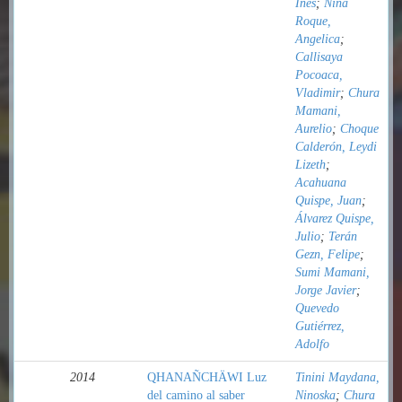
Inés
;
Nina
Roque,
Angelica
;
Callisaya
Pocoaca,
Vladimir
;
Chura
Mamani,
Aurelio
;
Choque
Calderón, Leydi
Lizeth
;
Acahuana
Quispe, Juan
;
Álvarez Quispe,
Julio
;
Terán
Gezn, Felipe
;
Sumi Mamani,
Jorge Javier
;
Quevedo
Gutiérrez,
Adolfo
2014
QHANAÑCHÄWI Luz
Tinini Maydana,
del camino al saber
Ninoska
;
Chura