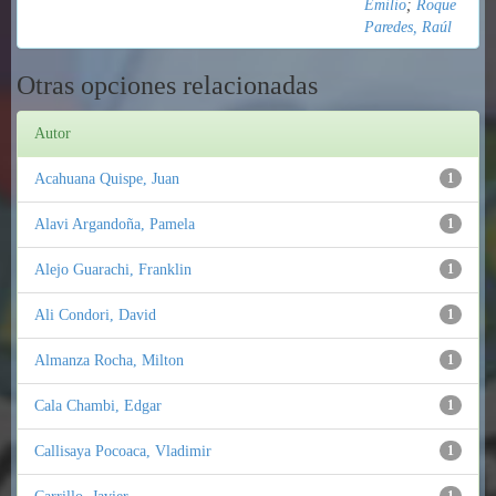
Emilio
;
Roque
Paredes, Raúl
Otras opciones relacionadas
Autor
Acahuana Quispe, Juan
1
Alavi Argandoña, Pamela
1
Alejo Guarachi, Franklin
1
Ali Condori, David
1
Almanza Rocha, Milton
1
Cala Chambi, Edgar
1
Callisaya Pocoaca, Vladimir
1