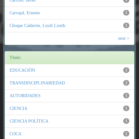
Carrillo, Javier
1
Carvajal, Ernesto
1
Choque Calderón, Leydi Lizeth
1
next >
Título
EDUCACIÓN
2
TRANSDISCIPLINARIEDAD
2
AUTORIDADES
1
CIENCIA
1
CIENCIA POLÍTICA
1
COCA
1