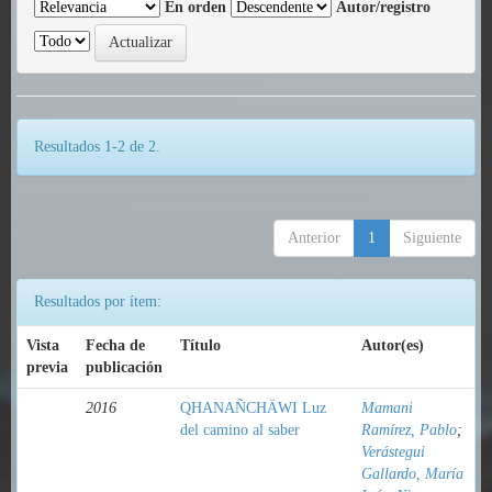
En orden
Autor/registro
Resultados 1-2 de 2.
Anterior
1
Siguiente
Resultados por ítem:
Vista
Fecha de
Título
Autor(es)
previa
publicación
2016
QHANAÑCHÄWI Luz
Mamani
del camino al saber
Ramírez, Pablo
;
Verástegui
Gallardo, María