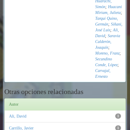
Huarachi,
Simón
;
Huacani
Miriam, Julieta
;
Tarqui Quino,
Germán
;
Siñani,
José Luis
;
Ali,
David
;
Saravia
Calderón,
Joaquín
;
Moreno, Franz
;
Secundino
Conde, López
;
Carvajal,
Ernesto
Otras opciones relacionadas
Autor
Ali, David
1
Carrillo, Javier
1