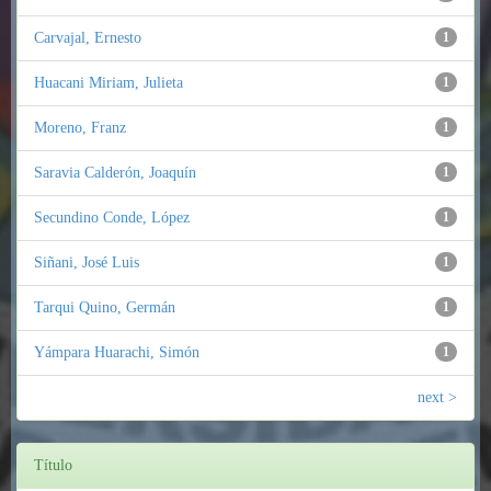
Carvajal, Ernesto
1
Huacani Miriam, Julieta
1
Moreno, Franz
1
Saravia Calderón, Joaquín
1
Secundino Conde, López
1
Siñani, José Luis
1
Tarqui Quino, Germán
1
Yámpara Huarachi, Simón
1
next >
Título