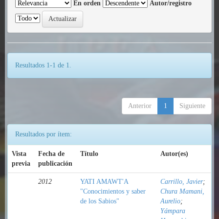
En orden
Autor/registro
Resultados 1-1 de 1.
Anterior
1
Siguiente
Resultados por ítem:
Vista
Fecha de
Título
Autor(es)
previa
publicación
2012
YATI AMAWT'A
Carrillo, Javier
;
"Conocimientos y saber
Chura Mamani,
de los Sabios"
Aurelio
;
Yámpara