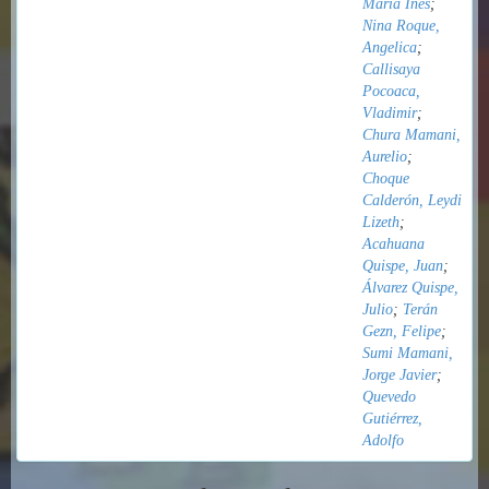
María Inés
;
Nina Roque,
Angelica
;
Callisaya
Pocoaca,
Vladimir
;
Chura Mamani,
Aurelio
;
Choque
Calderón, Leydi
Lizeth
;
Acahuana
Quispe, Juan
;
Álvarez Quispe,
Julio
;
Terán
Gezn, Felipe
;
Sumi Mamani,
Jorge Javier
;
Quevedo
Gutiérrez,
Adolfo