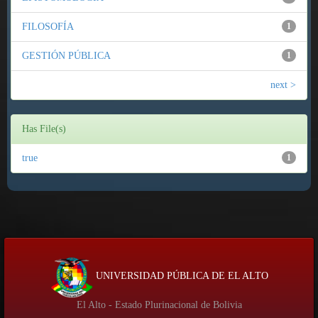
FILOSOFÍA
1
GESTIÓN PÚBLICA
1
next >
Has File(s)
true
1
UNIVERSIDAD PÚBLICA DE EL ALTO
El Alto - Estado Plurinacional de Bolivia