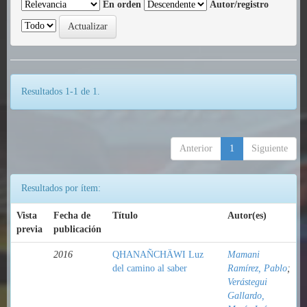
En orden
Autor/registro
Resultados 1-1 de 1.
Anterior
1
Siguiente
Resultados por ítem:
Vista
Fecha de
Título
Autor(es)
previa
publicación
2016
QHANAÑCHÄWI Luz
Mamani
del camino al saber
Ramírez, Pablo
;
Verástegui
Gallardo,