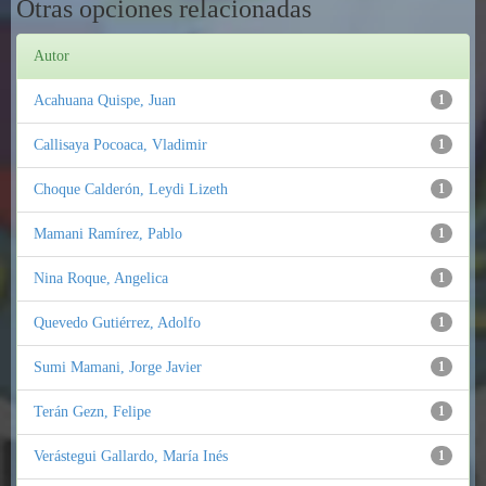
Otras opciones relacionadas
Autor
Acahuana Quispe, Juan
1
Callisaya Pocoaca, Vladimir
1
Choque Calderón, Leydi Lizeth
1
Mamani Ramírez, Pablo
1
Nina Roque, Angelica
1
Quevedo Gutiérrez, Adolfo
1
Sumi Mamani, Jorge Javier
1
Terán Gezn, Felipe
1
Verástegui Gallardo, María Inés
1