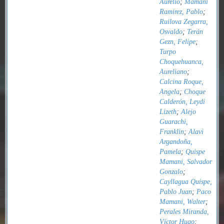
Aurelio
;
Mamani
Ramirez, Pablo
;
Ruilova Zegarra,
Osvaldo
;
Terán
Gezn, Felipe
;
Turpo
Choquehuanca,
Aureliano
;
Calcina Roque,
Angela
;
Choque
Calderón, Leydi
Lizeth
;
Alejo
Guarachi,
Franklin
;
Alavi
Argandoña,
Pamela
;
Quispe
Mamani, Salvador
Gonzalo
;
Cayllagua Quispe,
Pablo Juan
;
Paco
Mamani, Walter
;
Perales Miranda,
Víctor Hugo
;