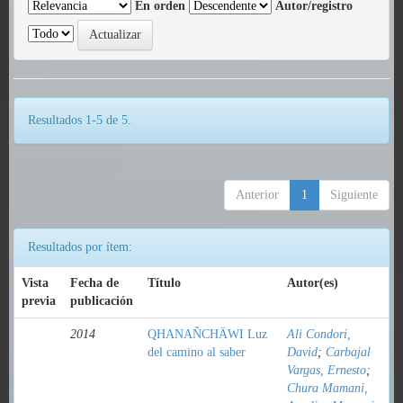
En orden
Autor/registro
Resultados 1-5 de 5.
Anterior
1
Siguiente
Resultados por ítem:
Vista
Fecha de
Título
Autor(es)
previa
publicación
2014
QHANAÑCHÄWI Luz
Ali Condori,
del camino al saber
David
;
Carbajal
Vargas, Ernesto
;
Chura Mamani,