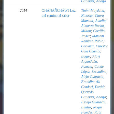
Gutiérrez, Adolfo
2014
QHANAÑCHÄWI Luz
Tinini Maydana,
del camino al saber
Ninoska
;
Chura
Mamani, Aurelio
;
Almanza Rocha,
Milton
;
Carrillo,
Javier
;
Mamani
Ramirez, Pablo
;
Carvajal, Ernesto
;
Cala Chambi,
Edgar
;
Alavi
Argandoña,
Pamela
;
Conde
López, Secundino
;
Alejo Guarachi,
Franklin
;
Ali
Condori, David
;
Quevedo
Gutiérrez, Adolfo
;
Espejo Guarachi,
Emilio
;
Roque
Paredes, Raúl