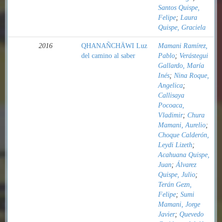
Santos Quispe,
Felipe
;
Laura
Quispe, Graciela
2016
QHANAÑCHÄWI Luz
Mamani Ramírez,
del camino al saber
Pablo
;
Verástegui
Gallardo, María
Inés
;
Nina Roque,
Angelica
;
Callisaya
Pocoaca,
Vladimir
;
Chura
Mamani, Aurelio
;
Choque Calderón,
Leydi Lizeth
;
Acahuana Quispe,
Juan
;
Álvarez
Quispe, Julio
;
Terán Gezn,
Felipe
;
Sumi
Mamani, Jorge
Javier
;
Quevedo