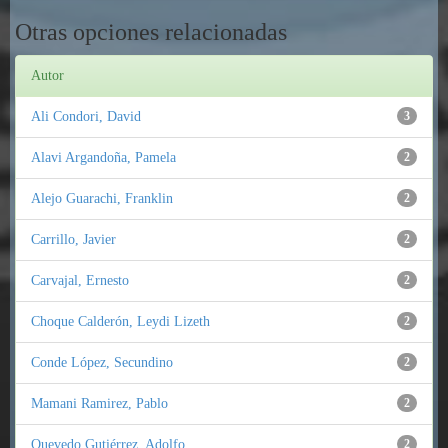
Otras opciones relacionadas
Autor
Ali Condori, David
3
Alavi Argandoña, Pamela
2
Alejo Guarachi, Franklin
2
Carrillo, Javier
2
Carvajal, Ernesto
2
Choque Calderón, Leydi Lizeth
2
Conde López, Secundino
2
Mamani Ramirez, Pablo
2
Quevedo Gutiérrez, Adolfo
2