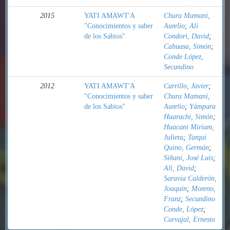
2015
YATI AMAWT'A
Chura Mamani,
"Conocimientos y saber
Aurelio
;
Ali
de los Sabios"
Condori, David
;
Cahuasa, Simón
;
Conde López,
Secundino
2012
YATI AMAWT'A
Carrillo, Javier
;
"Conocimientos y saber
Chura Mamani,
de los Sabios"
Aurelio
;
Yámpara
Huarachi, Simón
;
Huacani Miriam,
Julieta
;
Tarqui
Quino, Germán
;
Siñani, José Luis
;
Ali, David
;
Saravia Calderón,
Joaquín
;
Moreno,
Franz
;
Secundino
Conde, López
;
Carvajal, Ernesto