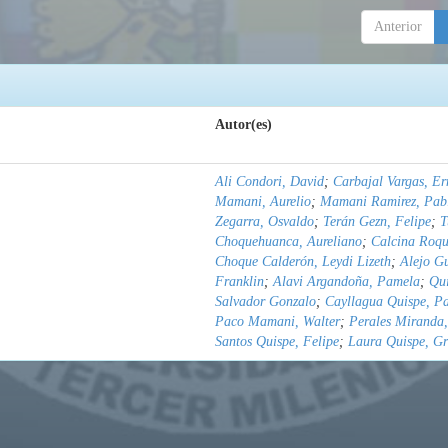
Anterior
Autor(es)
Ali Condori, David
;
Carbajal Vargas, Er
Mamani, Aurelio
;
Mamani Ramirez, Pab
Zegarra, Osvaldo
;
Terán Gezn, Felipe
;
T
Choquehuanca, Aureliano
;
Calcina Roqu
Choque Calderón, Leydi Lizeth
;
Alejo G
Franklin
;
Alavi Argandoña, Pamela
;
Qu
Salvador Gonzalo
;
Cayllagua Quispe, P
Paco Mamani, Walter
;
Perales Miranda,
Santos Quispe, Felipe
;
Laura Quispe, Gr