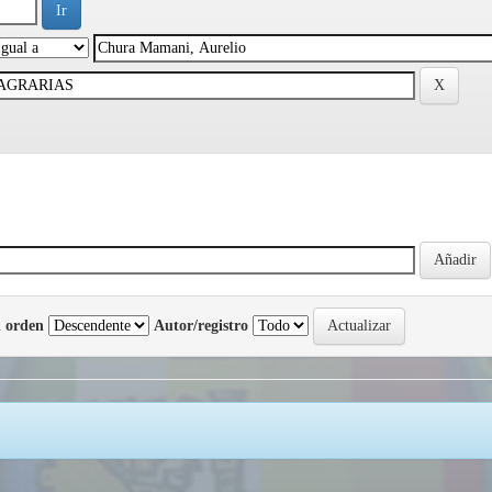
 orden
Autor/registro