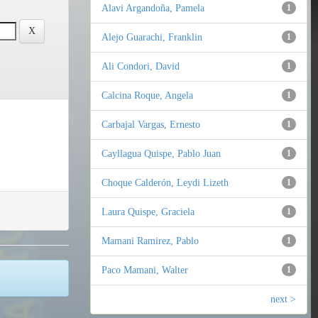
Alavi Argandoña, Pamela
1
Alejo Guarachi, Franklin
1
Ali Condori, David
1
Calcina Roque, Angela
1
Carbajal Vargas, Ernesto
1
Cayllagua Quispe, Pablo Juan
1
Choque Calderón, Leydi Lizeth
1
Laura Quispe, Graciela
1
Mamani Ramirez, Pablo
1
Paco Mamani, Walter
1
next >