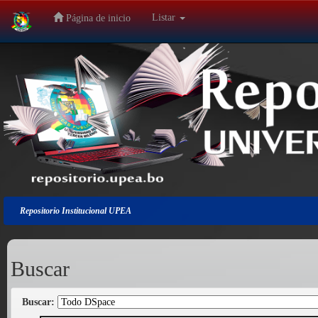
Listar
Página de inicio
Salir
de
la
navegación
Repositorio Institucional UPEA
Buscar
Buscar: