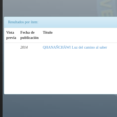
Resultados por ítem:
Vista
Fecha de
Título
previa
publicación
2014
QHANAÑCHÄWI Luz del camino al saber