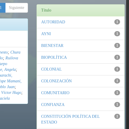
1
Siguiente
Título
AUTORIDAD
1
AYNI
1
BIENESTAR
1
nesto
;
Chura
BIOPOLÍTICA
1
lo
;
Ruilova
urpo
COLONIAL
1
e, Angela
;
uarachi,
ispe Mamani,
COLONIZACIÓN
1
ablo Juan
;
 Víctor Hugo
;
COMUNITARIO
1
aciela
CONFIANZA
1
CONSTITUCIÓN POLÍTICA DEL
1
ESTADO