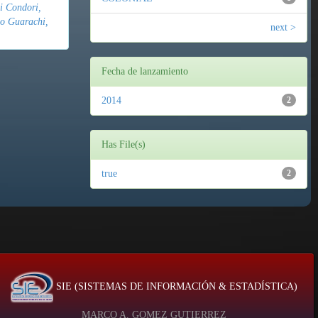
i Condori,
o Guarachi,
next >
Fecha de lanzamiento
2014
2
Has File(s)
true
2
SIE (SISTEMAS DE INFORMACIÓN & ESTADÍSTICA)
MARCO A. GOMEZ GUTIERREZ