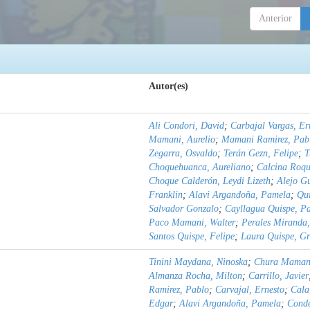
Anterior
Autor(es)
Ali Condori, David
;
Carbajal Vargas, Er
Mamani, Aurelio
;
Mamani Ramirez, Pab
Zegarra, Osvaldo
;
Terán Gezn, Felipe
;
T
Choquehuanca, Aureliano
;
Calcina Roqu
Choque Calderón, Leydi Lizeth
;
Alejo G
Franklin
;
Alavi Argandoña, Pamela
;
Qu
Salvador Gonzalo
;
Cayllagua Quispe, P
Paco Mamani, Walter
;
Perales Miranda,
Santos Quispe, Felipe
;
Laura Quispe, Gr
Tinini Maydana, Ninoska
;
Chura Mamani
Almanza Rocha, Milton
;
Carrillo, Javier
Ramirez, Pablo
;
Carvajal, Ernesto
;
Cala
Edgar
;
Alavi Argandoña, Pamela
;
Conde