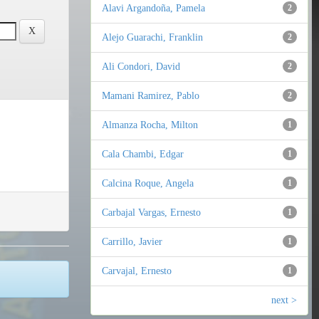
Alavi Argandoña, Pamela
2
Alejo Guarachi, Franklin
2
Ali Condori, David
2
Mamani Ramirez, Pablo
2
Almanza Rocha, Milton
1
Cala Chambi, Edgar
1
Calcina Roque, Angela
1
Carbajal Vargas, Ernesto
1
Carrillo, Javier
1
Carvajal, Ernesto
1
next >