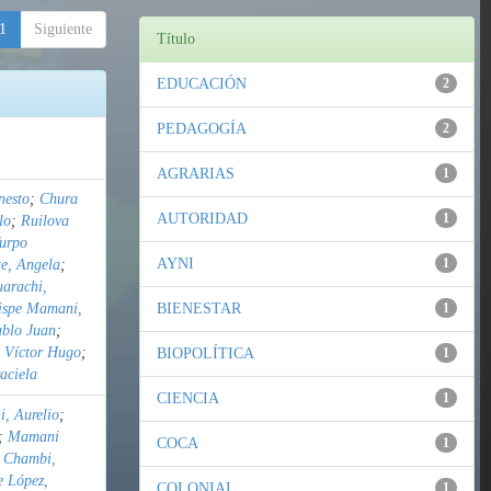
1
Siguiente
Título
EDUCACIÓN
2
PEDAGOGÍA
2
AGRARIAS
1
nesto
;
Chura
AUTORIDAD
1
lo
;
Ruilova
urpo
AYNI
1
e, Angela
;
uarachi,
ispe Mamani,
BIENESTAR
1
ablo Juan
;
 Víctor Hugo
;
BIOPOLÍTICA
1
aciela
CIENCIA
1
, Aurelio
;
;
Mamani
COCA
1
 Chambi,
 López,
COLONIAL
1