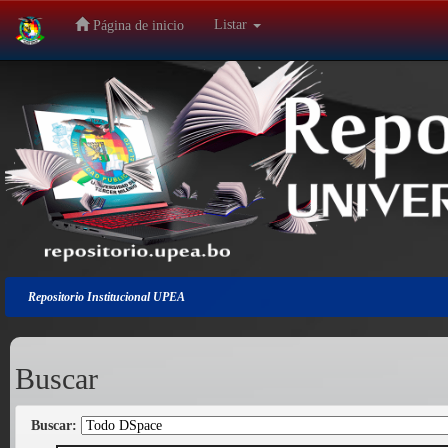
Listar
Página de inicio
Salir
de
la
navegación
Repositorio Institucional UPEA
Buscar
Buscar: