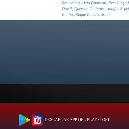
Secundino
;
Alejo Guarachi, Franklin
;
Al
David
;
Quevedo Gutiérrez, Adolfo
;
Espej
Emilio
;
Roque Paredes, Raúl
DESCARGAR APP DEL PLAYSTORE