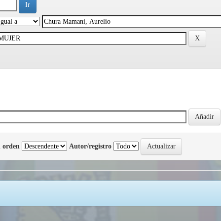
 orden
Autor/registro