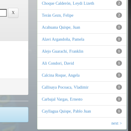
Choque Calderón, Leydi Lizeth
2
Terán Gezn, Felipe
2
Acahuana Quispe, Juan
1
Alavi Argandoña, Pamela
1
Alejo Guarachi, Franklin
1
Ali Condori, David
1
Calcina Roque, Angela
1
Callisaya Pocoaca, Vladimir
1
Carbajal Vargas, Ernesto
1
Cayllagua Quispe, Pablo Juan
1
next >