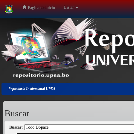
Listar
Página de inicio
Salir
de
la
navegación
Repositorio Institucional UPEA
Buscar
Buscar: