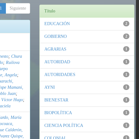
1
Siguiente
Título
EDUCACIÓN
2
GOBIERNO
2
AGRARIAS
1
nesto
;
Chura
AUTORIDAD
1
lo
;
Ruilova
urpo
AUTORIDADES
1
e, Angela
;
uarachi,
ispe Mamani,
AYNI
1
ablo Juan
;
 Víctor Hugo
;
BIENESTAR
1
aciela
BIOPOLÍTICA
1
lardo, María
Pocoaca,
CIENCIA POLÍTICA
1
ue Calderón,
lvarez Quispe,
COLONIAL
1