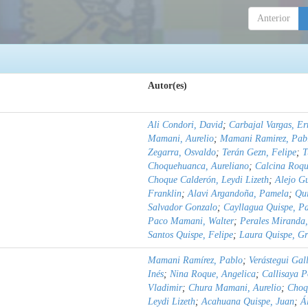
Anterior
Autor(es)
Ali Condori, David
;
Carbajal Vargas, Er
Mamani, Aurelio
;
Mamani Ramirez, Pab
Zegarra, Osvaldo
;
Terán Gezn, Felipe
;
T
Choquehuanca, Aureliano
;
Calcina Roqu
Choque Calderón, Leydi Lizeth
;
Alejo G
Franklin
;
Alavi Argandoña, Pamela
;
Qu
Salvador Gonzalo
;
Cayllagua Quispe, P
Paco Mamani, Walter
;
Perales Miranda,
Santos Quispe, Felipe
;
Laura Quispe, Gr
Mamani Ramírez, Pablo
;
Verástegui Gal
Inés
;
Nina Roque, Angelica
;
Callisaya 
Vladimir
;
Chura Mamani, Aurelio
;
Choq
Leydi Lizeth
;
Acahuana Quispe, Juan
;
Á