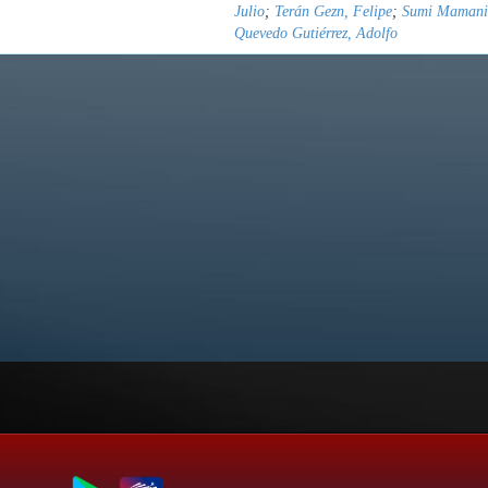
Julio
;
Terán Gezn, Felipe
;
Sumi Mamani,
Quevedo Gutiérrez, Adolfo