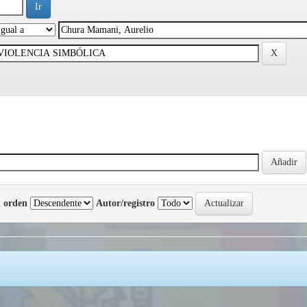
 orden
Autor/registro