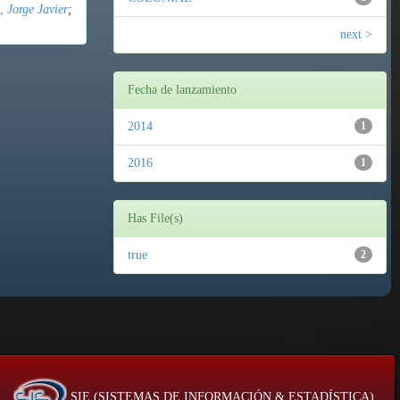
 Jorge Javier
;
next >
Fecha de lanzamiento
2014
1
2016
1
Has File(s)
true
2
SIE (SISTEMAS DE INFORMACIÓN & ESTADÍSTICA)