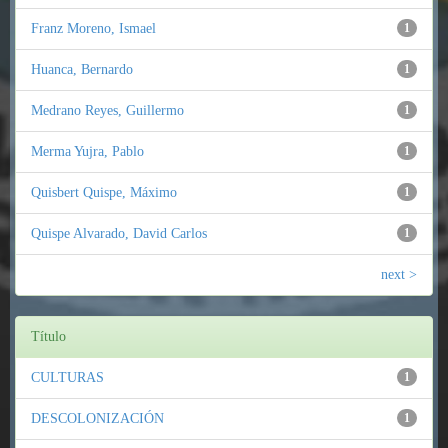
Franz Moreno, Ismael
1
Huanca, Bernardo
1
Medrano Reyes, Guillermo
1
Merma Yujra, Pablo
1
Quisbert Quispe, Máximo
1
Quispe Alvarado, David Carlos
1
next >
Título
CULTURAS
1
DESCOLONIZACIÓN
1