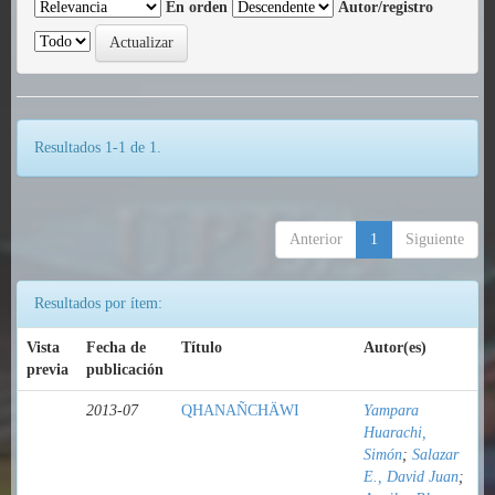
En orden
Autor/registro
Resultados 1-1 de 1.
Anterior
1
Siguiente
Resultados por ítem:
Vista
Fecha de
Título
Autor(es)
previa
publicación
2013-07
QHANAÑCHÄWI
Yampara
Huarachi,
Simón
;
Salazar
E., David Juan
;