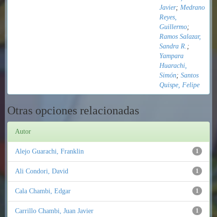
Javier
;
Medrano
Reyes,
Guillermo
;
Ramos Salazar,
Sandra R.
;
Yampara
Huarachi,
Simón
;
Santos
Quispe, Felipe
Otras opciones relacionadas
Autor
Alejo Guarachi, Franklin
1
Ali Condori, David
1
Cala Chambi, Edgar
1
Carrillo Chambi, Juan Javier
1