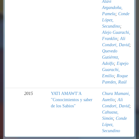
Alavi
Argandoña,
Pamela
;
Conde
López,
Secundino
;
Alejo Guarachi,
Franklin
;
Ali
Condori, David
;
Quevedo
Gutiérrez,
Adolfo
;
Espejo
Guarachi,
Emilio
;
Roque
Paredes, Raúl
2015
YATI AMAWT'A
Chura Mamani,
"Conocimientos y saber
Aurelio
;
Ali
de los Sabios"
Condori, David
;
Cahuasa,
Simón
;
Conde
López,
Secundino