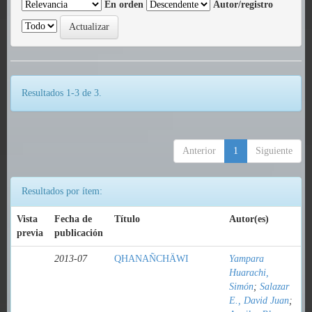
En orden
Autor/registro
Resultados 1-3 de 3.
Anterior
1
Siguiente
Resultados por ítem:
Vista
Fecha de
Título
Autor(es)
previa
publicación
2013-07
QHANAÑCHÄWI
Yampara
Huarachi,
Simón
;
Salazar
E., David Juan
;