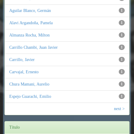
Aguilar Blanco, Germán
1
Alavi Argandoña, Pamela
1
Almanza Rocha, Milton
1
Carrillo Chambi, Juan Javier
1
Carrillo, Javier
1
Carvajal, Ernesto
1
Chura Mamani, Aurelio
1
Espejo Guarachi, Emilio
1
next >
Título