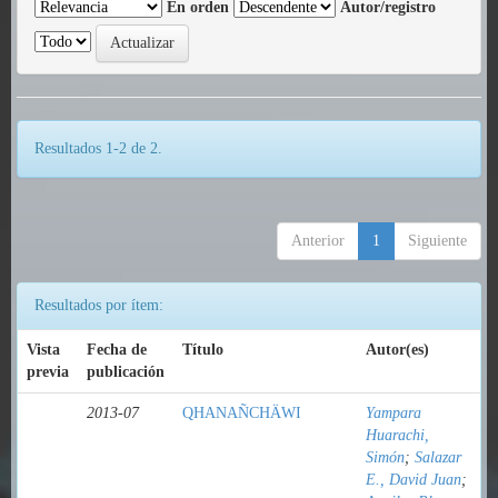
En orden
Autor/registro
Resultados 1-2 de 2.
Anterior
1
Siguiente
Resultados por ítem:
Vista
Fecha de
Título
Autor(es)
previa
publicación
2013-07
QHANAÑCHÄWI
Yampara
Huarachi,
Simón
;
Salazar
E., David Juan
;