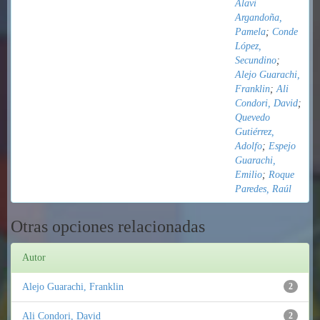
Alavi
Argandoña,
Pamela
;
Conde
López,
Secundino
;
Alejo Guarachi,
Franklin
;
Ali
Condori, David
;
Quevedo
Gutiérrez,
Adolfo
;
Espejo
Guarachi,
Emilio
;
Roque
Paredes, Raúl
Otras opciones relacionadas
Autor
Alejo Guarachi, Franklin
2
Ali Condori, David
2