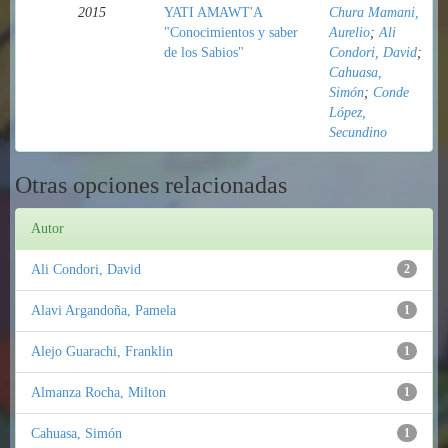
2015
YATI AMAWT'A
Chura Mamani,
"Conocimientos y saber
Aurelio
;
Ali
de los Sabios"
Condori, David
;
Cahuasa,
Simón
;
Conde
López,
Secundino
Otras opciones relacionadas
Autor
Ali Condori, David
2
Alavi Argandoña, Pamela
1
Alejo Guarachi, Franklin
1
Almanza Rocha, Milton
1
Cahuasa, Simón
1