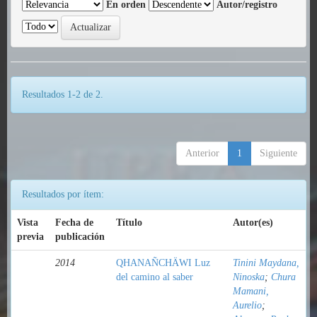
En orden
Autor/registro
Resultados 1-2 de 2.
Anterior
1
Siguiente
Resultados por ítem:
Vista
Fecha de
Título
Autor(es)
previa
publicación
2014
QHANAÑCHÄWI Luz
Tinini Maydana,
del camino al saber
Ninoska
;
Chura
Mamani,
Aurelio
;