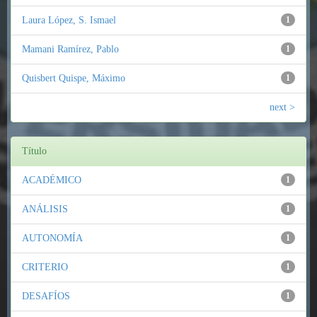
Laura López, S. Ismael
1
Mamani Ramírez, Pablo
1
Quisbert Quispe, Máximo
1
next >
Título
ACADÉMICO
1
ANÁLISIS
1
AUTONOMÍA
1
CRITERIO
1
DESAFÍOS
1