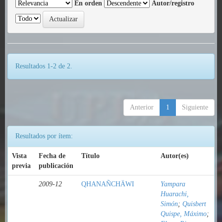
En orden
Autor/registro
Resultados 1-2 de 2.
Anterior
1
Siguiente
Resultados por ítem:
Vista
Fecha de
Título
Autor(es)
previa
publicación
2009-12
QHANAÑCHÄWI
Yampara
Huarachi,
Simón
;
Quisbert
Quispe, Máximo
;