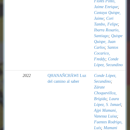
Flores Pinto,
Jaime Enrique
;
Castaya Quispe,
Jaime
;
Cori
Tambo, Felipe
;
Ibarra Rosario,
Santiago
;
Quispe
Quispe, Juan
Carlos
;
Santos
Cocarico,
Freddy
;
Conde
López, Secundino
2022
QHANAÑCHÄWI Luz
Conde López,
del camino al saber
Secundino
;
Zárate
Choquevillca,
Brígida
;
Laura
López, S. Ismael
;
Ajpi Mamani,
Vanessa Luisa
;
Fuentes Rodrigo,
Luís
;
Mamani